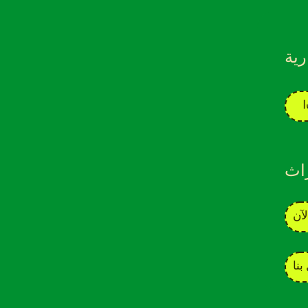
ية
اث
لآن
بنا