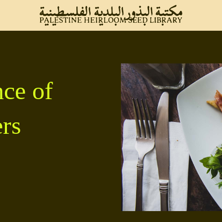
nce of
rs